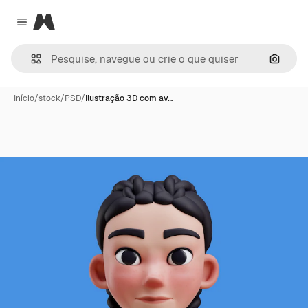
Magnific
Close menu
Pesqui
Início
/
stock
/
PSD
/
Ilustração 3D com av…