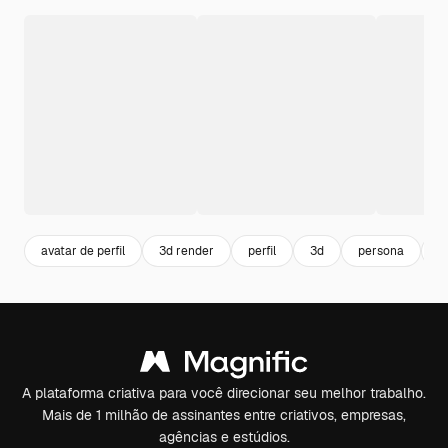
avatar de perfil
3d render
perfil
3d
persona
p
A plataforma criativa para você direcionar seu melhor trabalho.
Mais de 1 milhão de assinantes entre criativos, empresas,
agências e estúdios.