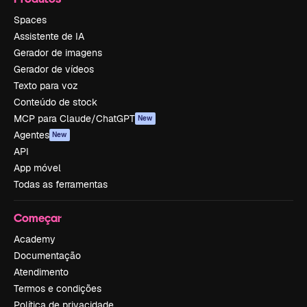
Spaces
Assistente de IA
Gerador de imagens
Gerador de vídeos
Texto para voz
Conteúdo de stock
MCP para Claude/ChatGPT
New
Agentes
New
API
App móvel
Todas as ferramentas
Começar
Academy
Documentação
Atendimento
Termos e condições
Política de privacidade