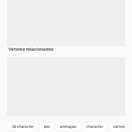
Vetores relacionados
3d character
pos
animaçao
character
cartoon ch