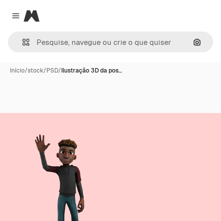
Magnific
Close menu
Pesqui
Início
/
stock
/
PSD
/
Ilustração 3D da pos…