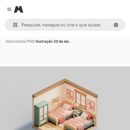
Magnific
Close menu
Pesqui
Início
/
stock
/
PSD
/
Ilustração 3D da sal…