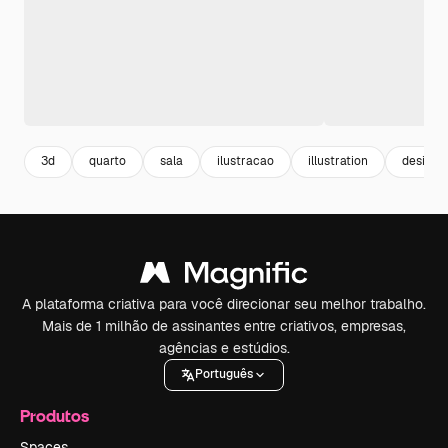
3d
quarto
sala
ilustracao
illustration
design i
A plataforma criativa para você direcionar seu melhor trabalho.
Mais de 1 milhão de assinantes entre criativos, empresas,
agências e estúdios.
Português
Produtos
Spaces