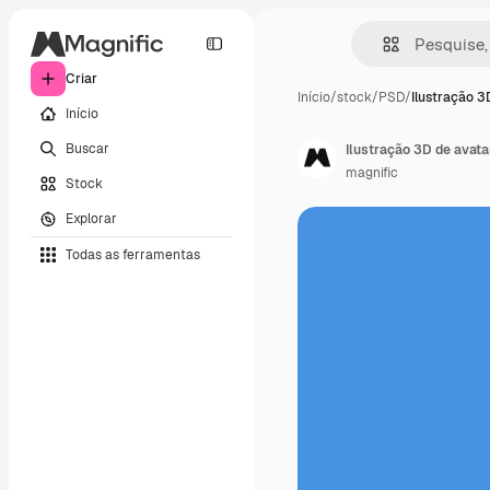
Criar
Início
/
stock
/
PSD
/
Ilustração 3
Início
Buscar
Ilustração 3D de avata
magnific
Stock
Explorar
Todas as ferramentas