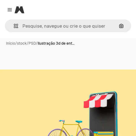
Magnific
Close menu
Pesqui
Início
/
stock
/
PSD
/
Ilustração 3d de ent…