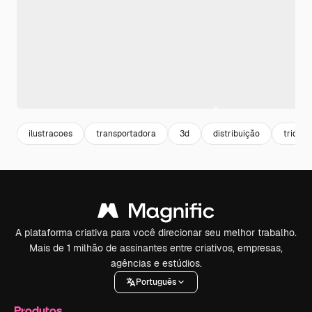
ilustracoes
transportadora
3d
distribuição
tridime
A plataforma criativa para você direcionar seu melhor trabalho.
Mais de 1 milhão de assinantes entre criativos, empresas,
agências e estúdios.
Português
Produtos