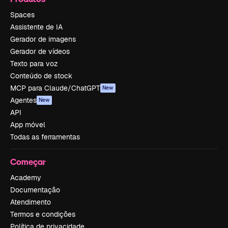
Spaces
Assistente de IA
Gerador de imagens
Gerador de vídeos
Texto para voz
Conteúdo de stock
MCP para Claude/ChatGPT
New
Agentes
New
API
App móvel
Todas as ferramentas
Começar
Academy
Documentação
Atendimento
Termos e condições
Política de privacidade