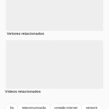
Vetores relacionados
Vídeos relacionados
Premium
Premium
Premium
Premium
5g
telecomunicação
conexão internet
network
in