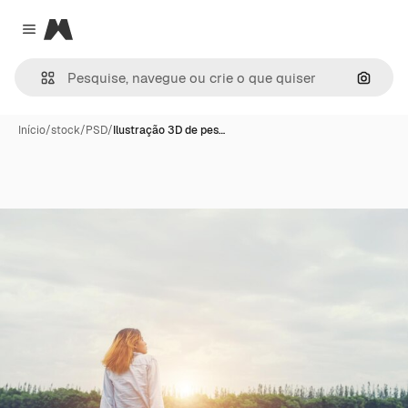
Magnific
Close menu
Pesqui
Início
/
stock
/
PSD
/
Ilustração 3D de pes…