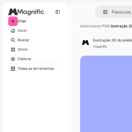
Criar
Início
/
stock
/
PSD
/
Ilustração 3
Início
Buscar
Ilustração 3D do prédi
magnific
Stock
Explorar
Todas as ferramentas