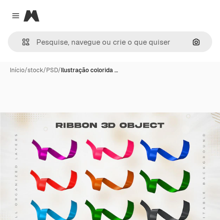
Magnific
Close menu
Pesqui
Início
/
stock
/
PSD
/
Ilustração colorida …