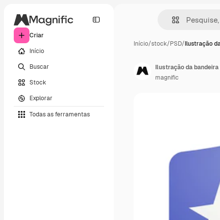
Criar
Início
/
stock
/
PSD
/
Ilustração d
Início
Buscar
Ilustração da bandeira
magnific
Stock
Explorar
Todas as ferramentas