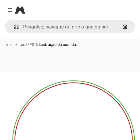
Magnific
Close menu
Pesqui
Início
/
stock
/
PSD
/
Ilustração de comida…