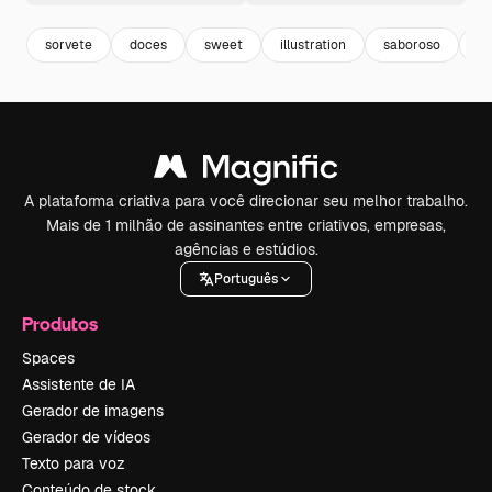
sorvete
doces
sweet
illustration
saboroso
fa
A plataforma criativa para você direcionar seu melhor trabalho.
Mais de 1 milhão de assinantes entre criativos, empresas,
agências e estúdios.
Português
Produtos
Spaces
Assistente de IA
Gerador de imagens
Gerador de vídeos
Texto para voz
Conteúdo de stock