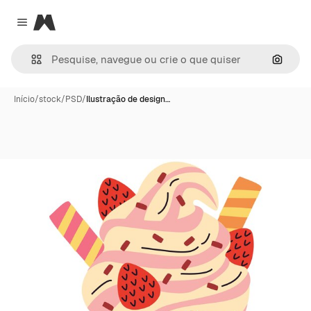
Magnific
Close menu
Pesqui
Início
/
stock
/
PSD
/
Ilustração de design…