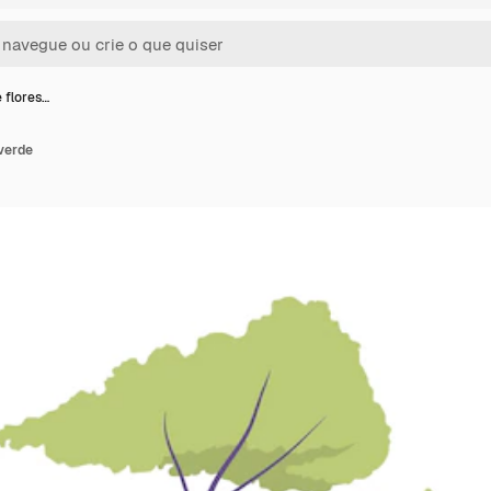
e flores…
 verde