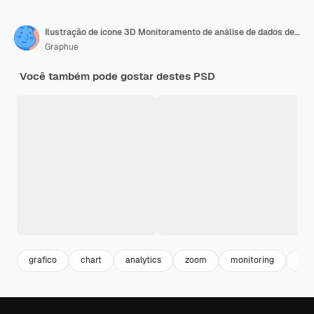
Ilustração de ícone 3D Monitoramento de análise de dados de visão
Graphue
Você também pode gostar destes PSD
grafico
chart
analytics
zoom
monitoring
dad