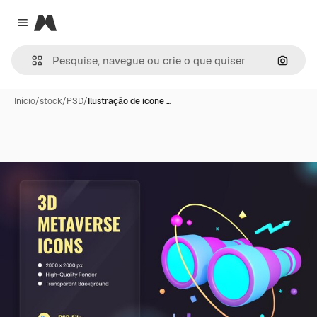
Magnific
Close menu
Pesqui
Início
/
stock
/
PSD
/
Ilustração de ícone …