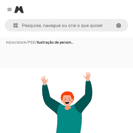
Magnific
Close menu
Pesqui
Início
/
stock
/
PSD
/
Ilustração de person…