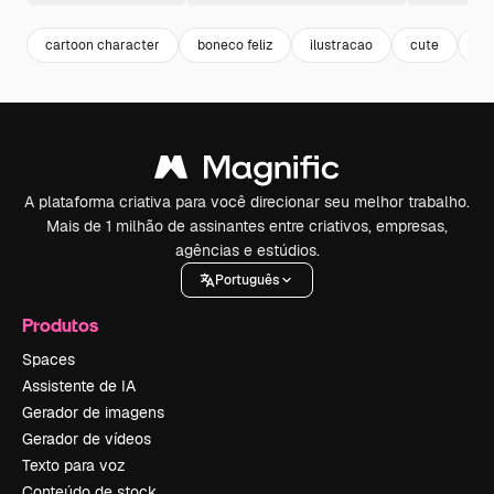
cartoon character
boneco feliz
ilustracao
cute
ill
A plataforma criativa para você direcionar seu melhor trabalho.
Mais de 1 milhão de assinantes entre criativos, empresas,
agências e estúdios.
Português
Produtos
Spaces
Assistente de IA
Gerador de imagens
Gerador de vídeos
Texto para voz
Conteúdo de stock