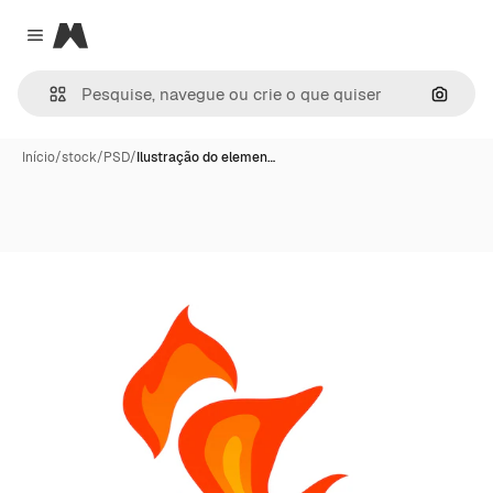
Magnific
Close menu
Pesqui
Início
/
stock
/
PSD
/
Ilustração do elemen…