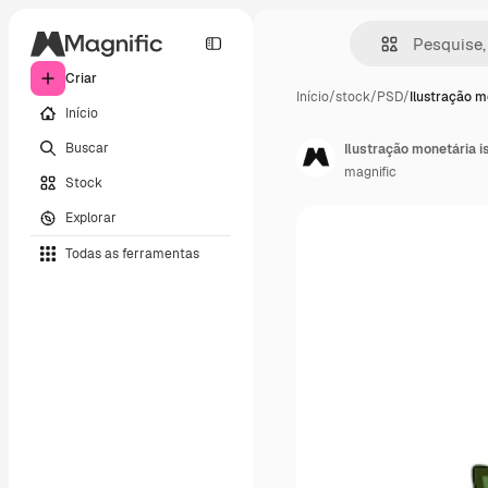
Criar
Início
/
stock
/
PSD
/
Ilustração m
Início
Buscar
Ilustração monetária i
magnific
Stock
Explorar
Todas as ferramentas