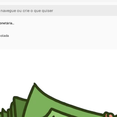
onetária…
solada