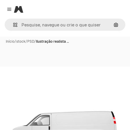
Magnific
Close menu
Pesqui
Início
/
stock
/
PSD
/
Ilustração realista …