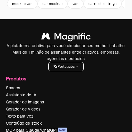
mockup van
car mockup
van
carro de entrega
ca
A plataforma criativa para você direcionar seu melhor trabalho.
Mais de 1 milhão de assinantes entre criativos, empresas,
agências e estúdios.
Português
Produtos
Spaces
Assistente de IA
Gerador de imagens
Gerador de vídeos
Texto para voz
Conteúdo de stock
MCP para Claude/ChatGPT
New