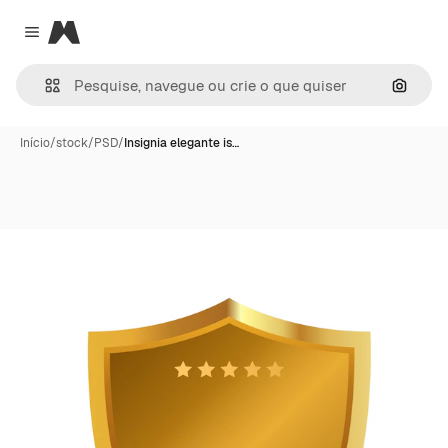
Magnific
Close menu
Pesqui
Início
/
stock
/
PSD
/
Insignia elegante is…