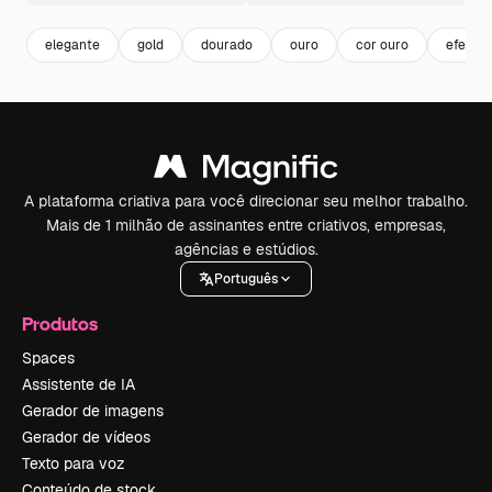
elegante
gold
dourado
ouro
cor ouro
efeito 
A plataforma criativa para você direcionar seu melhor trabalho.
Mais de 1 milhão de assinantes entre criativos, empresas,
agências e estúdios.
Português
Produtos
Spaces
Assistente de IA
Gerador de imagens
Gerador de vídeos
Texto para voz
Conteúdo de stock