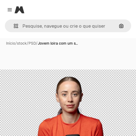
Magnific
Close menu
Pesqui
Início
/
stock
/
PSD
/
Jovem loira com um s…