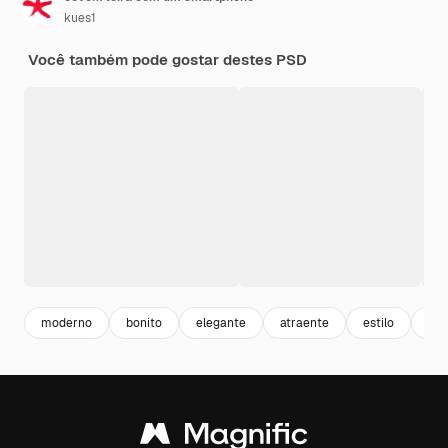
kues1
Você também pode gostar destes PSD
moderno
bonito
elegante
atraente
estilo
bon