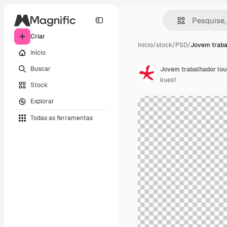
Criar
Início
/
stock
/
PSD
/
Jovem traba
Início
Buscar
Jovem trabalhador lo
kues1
Stock
Explorar
Todas as ferramentas