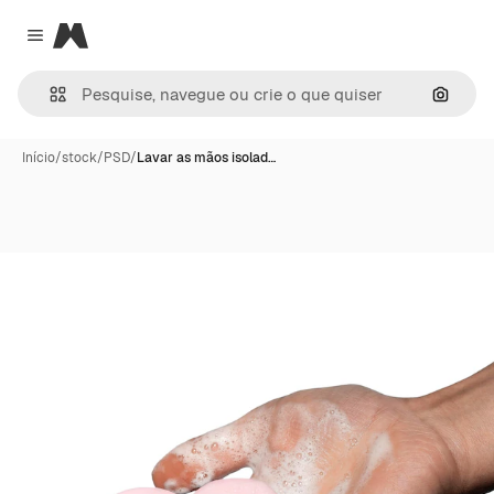
Magnific
Close menu
Pesqui
Início
/
stock
/
PSD
/
Lavar as mãos isolad…