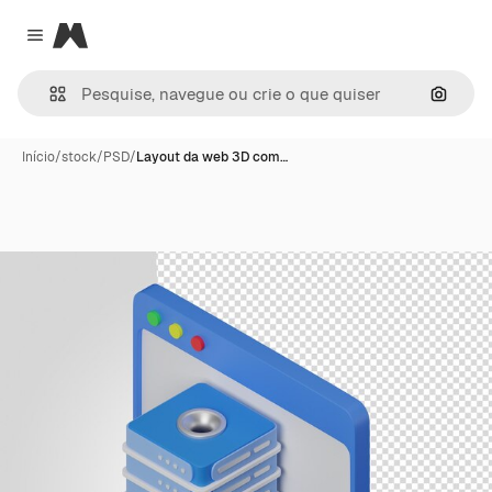
Magnific
Close menu
Pesqui
Início
/
stock
/
PSD
/
Layout da web 3D com…