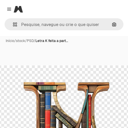
Magnific
Close menu
Pesqui
Início
/
stock
/
PSD
/
Letra K feita a part…