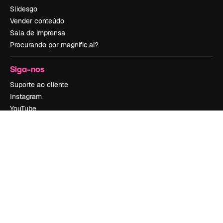
Slidesgo
Vender conteúdo
Sala de imprensa
Procurando por magnific.ai?
Siga-nos
Suporte ao cliente
Instagram
YouTube
LinkedIn
TikTok
Discord
X
Reddit
Copyright © 2010-
2026
Freepik Company S.L.U.
Todos os direitos
reservados
.