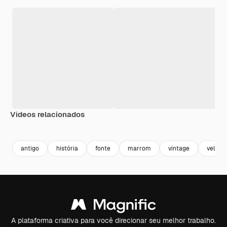
Vídeos relacionados
Premium
Premium
Gerado por IA
Premium
Premium
Gerado por 
antigo
história
fonte
marrom
vintage
velho
A plataforma criativa para você direcionar seu melhor trabalho.