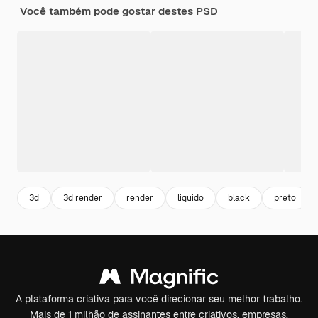
Você também pode gostar destes PSD
3d
3d render
render
liquido
black
preto
A plataforma criativa para você direcionar seu melhor trabalho.
Mais de 1 milhão de assinantes entre criativos, empresas,