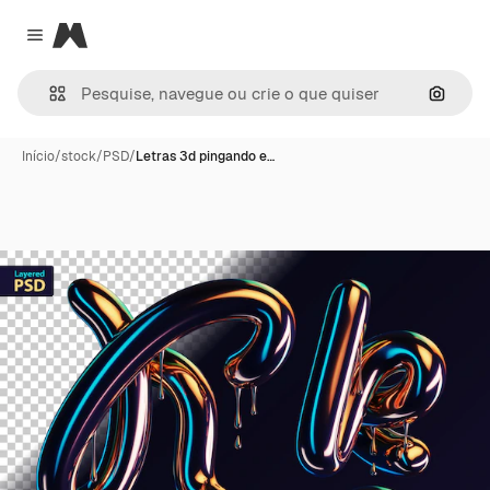
Magnific
Close menu
Pesqui
Início
/
stock
/
PSD
/
Letras 3d pingando e…