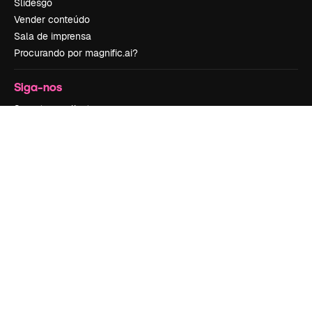
Slidesgo
Vender conteúdo
Sala de imprensa
Procurando por magnific.ai?
Siga-nos
Suporte ao cliente
Instagram
YouTube
LinkedIn
TikTok
Discord
X
Reddit
Copyright © 2010-
2026
Freepik Company S.L.U.
Todos os direitos
reservados
.