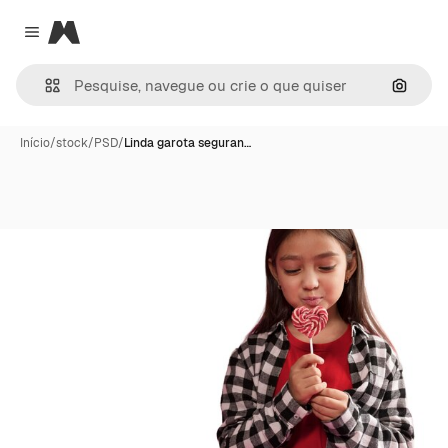
Magnific
Close menu
Pesqui
Início
/
stock
/
PSD
/
Linda garota seguran…