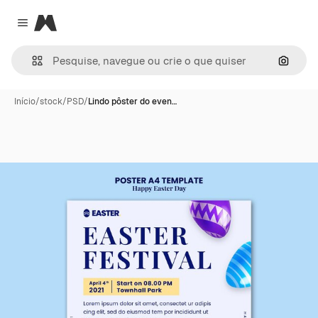
Magnific
Close menu
Pesqui
Início
/
stock
/
PSD
/
Lindo pôster do even…