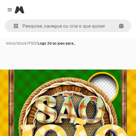
Magnific
Close menu
Pesqui
Início
/
stock
/
PSD
/
Logo 3d so joao para…