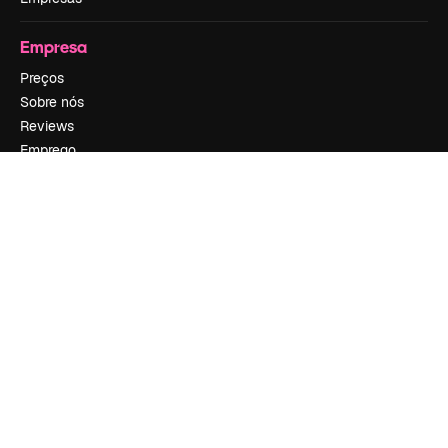
Empresa
Preços
Sobre nós
Reviews
Emprego
Tendências de pesquisa
Blog
Eventos
Slidesgo
Vender conteúdo
Sala de imprensa
Procurando por magnific.ai?
Siga-nos
Suporte ao cliente
Instagram
YouTube