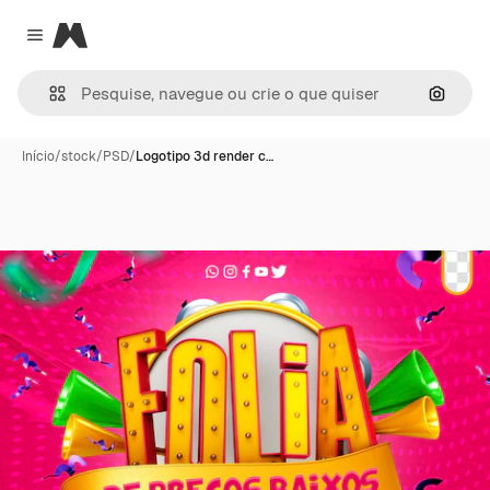
Magnific
Close menu
Pesqui
Início
/
stock
/
PSD
/
Logotipo 3d render c…