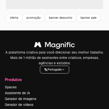
oferta
promoção
banner desconto
banner sale
fe
A plataforma criativa para você direcionar seu melhor trabalho.
Mais de 1 milhão de assinantes entre criativos, empresas,
agências e estúdios.
Português
Produtos
Spaces
Assistente de IA
Gerador de imagens
Gerador de vídeos