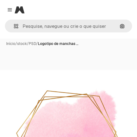
Magnific
Close menu
Pesqui
Início
/
stock
/
PSD
/
Logotipo de manchas …