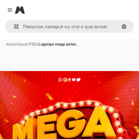
Magnific
Close menu
Pesqui
Início
/
stock
/
PSD
/
Logotipo mega sortei…