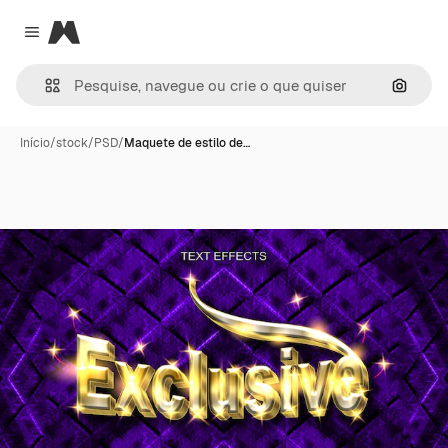
Magnific
Close menu
Pesqui
Início
/
stock
/
PSD
/
Maquete de estilo de…