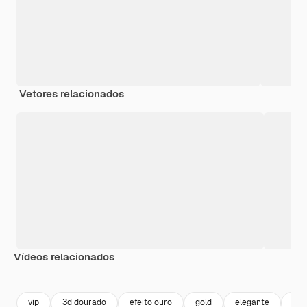
Vetores relacionados
Vídeos relacionados
Premium
Premium
Premium
Premium
vip
3d dourado
efeito ouro
gold
elegante
our