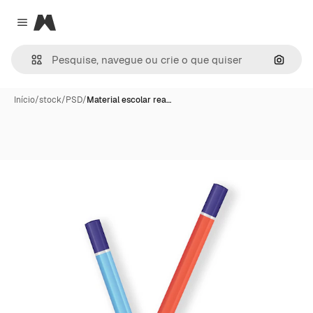
Magnific
Close menu
Pesqui
Início
/
stock
/
PSD
/
Material escolar rea…