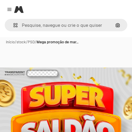
Magnific
Close menu
Pesqui
Início
/
stock
/
PSD
/
Mega promoção de mar…