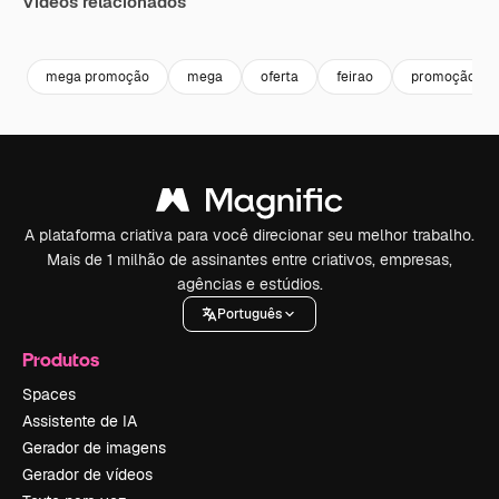
Vídeos relacionados
Premium
Premium
mega promoção
mega
oferta
feirao
promoção
A plataforma criativa para você direcionar seu melhor trabalho.
Mais de 1 milhão de assinantes entre criativos, empresas,
agências e estúdios.
Português
Produtos
Spaces
Assistente de IA
Gerador de imagens
Gerador de vídeos