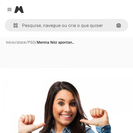
Magnific
Close menu
Pesqui
Início
/
stock
/
PSD
/
Menina feliz apontan…