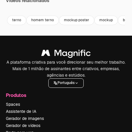
Vídeos relacionados
Premium
Premium
Premium
Premium
terno
homem terno
mockup poster
mockup
busi
A plataforma criativa para você direcionar seu melhor trabalho.
Mais de 1 milhão de assinantes entre criativos, empresas,
agências e estúdios.
Português
Produtos
Spaces
Assistente de IA
Gerador de imagens
Gerador de vídeos