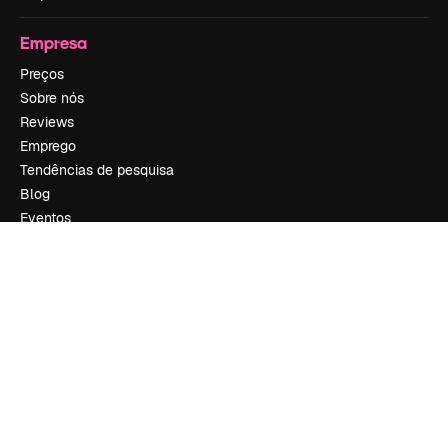
Empresa
Preços
Sobre nós
Reviews
Emprego
Tendências de pesquisa
Blog
Eventos
Slidesgo
Vender conteúdo
Sala de imprensa
Procurando por magnific.ai?
Siga-nos
Suporte ao cliente
Instagram
YouTube