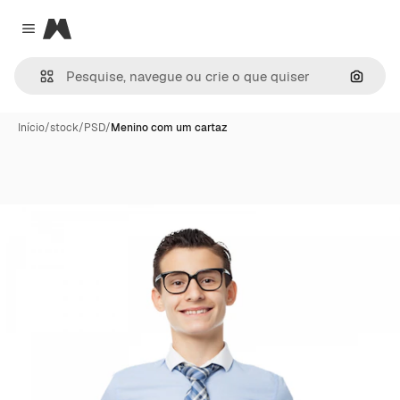
Magnific
Close menu
Pesqui
Início
/
stock
/
PSD
/
Menino com um cartaz