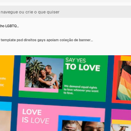
lho LGBTQ…
Mês do orgulho LGBTQ template psd direitos gays apoiam coleção de banners de blog