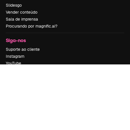
Slidesgo
Vender conteúdo
Sala de imprensa
Procurando por magnific.ai?
Siga-nos
Suporte ao cliente
Instagram
YouTube
LinkedIn
TikTok
Discord
X
Reddit
Copyright © 2010-
2026
Freepik Company S.L.U.
Todos os direitos
reservados
.