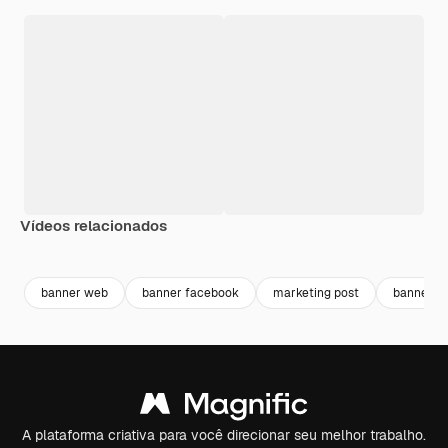
Vídeos relacionados
Premium
Premium
banner web
banner facebook
marketing post
banner i
A plataforma criativa para você direcionar seu melhor trabalho.