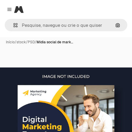
Magnific
Close menu
Pesqui
Início
/
stock
/
PSD
/
Mídia social de mark…