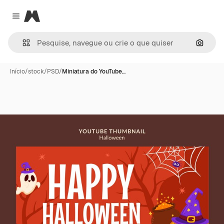
Magnific
Close menu
Pesqui
Início
/
stock
/
PSD
/
Miniatura do YouTube…