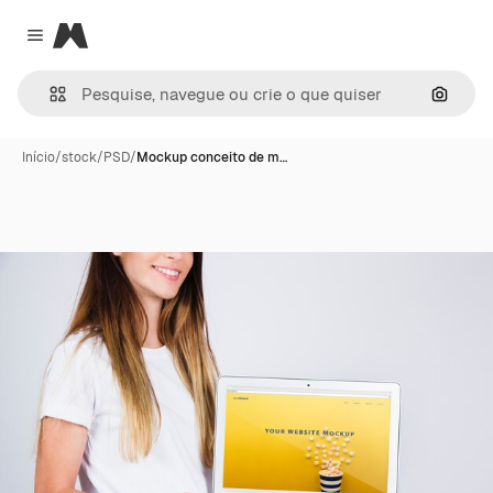
Magnific
Close menu
Pesqui
Início
/
stock
/
PSD
/
Mockup conceito de m…