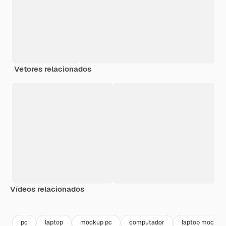
Vetores relacionados
Vídeos relacionados
Premium
Premium
Gerado por IA
Premium
Premium
Gerado por 
pc
laptop
mockup pc
computador
laptop mockup