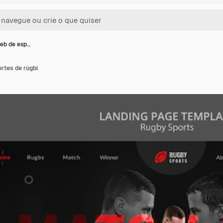
eb de esp…
rtes de rúgbi