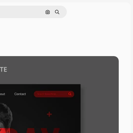
Pesquisar por imagem
Buscar