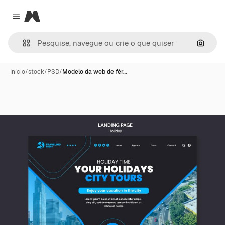
Magnific
Close menu
Pesqui
Início
/
stock
/
PSD
/
Modelo da web de fér…