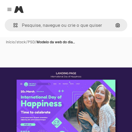
Magnific
Close menu
Pesqui
Início
/
stock
/
PSD
/
Modelo da web do dia…