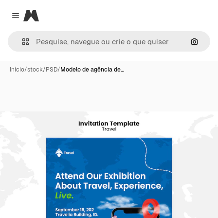
Magnific
Close menu
Pesqui
Início
/
stock
/
PSD
/
Modelo de agência de…