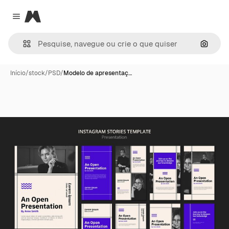
Magnific
Close menu
Pesqui
Início
/
stock
/
PSD
/
Modelo de apresentaç…