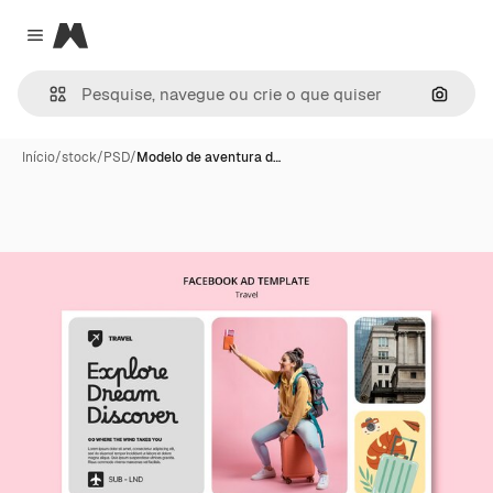
Magnific
Close menu
Pesqui
Início
/
stock
/
PSD
/
Modelo de aventura d…