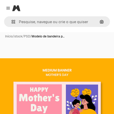
Magnific
Close menu
Pesqui
Início
/
stock
/
PSD
/
Modelo de bandeira p…