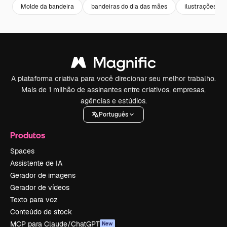
Molde da bandeira
bandeiras do dia das mães
ilustrações de
A plataforma criativa para você direcionar seu melhor trabalho.
Mais de 1 milhão de assinantes entre criativos, empresas,
agências e estúdios.
Português
Produtos
Spaces
Assistente de IA
Gerador de imagens
Gerador de vídeos
Texto para voz
Conteúdo de stock
MCP para Claude/ChatGPT
New