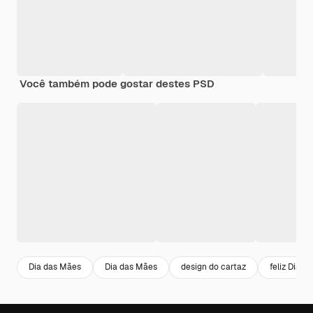
Você também pode gostar destes PSD
Dia das Mães
Dia das Mães
design do cartaz
feliz Dia d