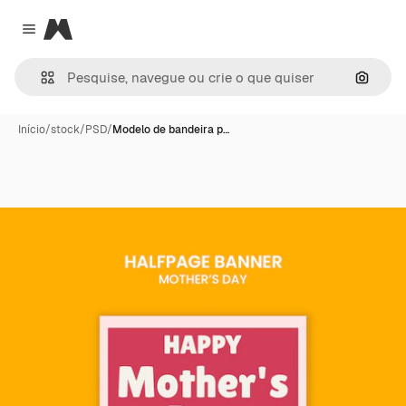
Magnific
Close menu
Pesqui
Início
/
stock
/
PSD
/
Modelo de bandeira p…