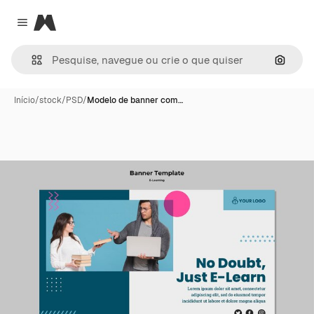
Magnific
Close menu
Pesqui
Início
/
stock
/
PSD
/
Modelo de banner com…