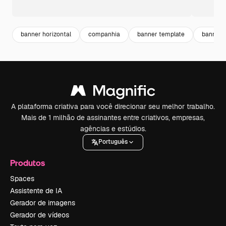
banner horizontal
companhia
banner template
banner c
A plataforma criativa para você direcionar seu melhor trabalho.
Mais de 1 milhão de assinantes entre criativos, empresas,
agências e estúdios.
Português
Produtos
Spaces
Assistente de IA
Gerador de imagens
Gerador de vídeos